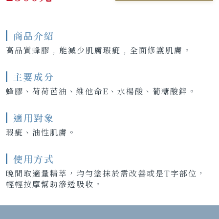
商品介紹
高品質蜂膠 , 能減少肌膚瑕疵 , 全面修護肌膚。
主要成分
蜂膠、荷荷芭油、維他命E、水楊酸、葡糖酸鋅。
適用對象
瑕疵、油性肌膚。
使用方式
晚間取適量精萃，均勻塗抹於需改善或是T字部位，
輕輕按摩幫助滲透吸收。