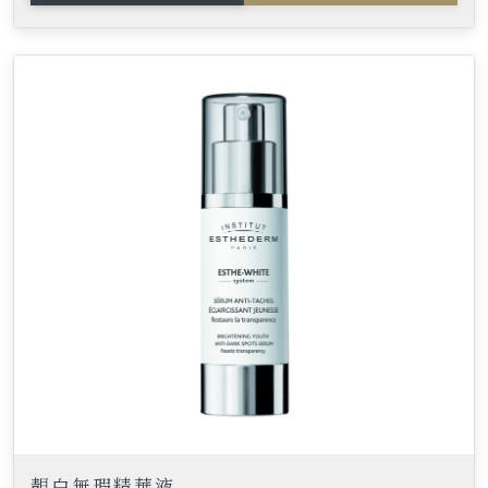
靚白無瑕精華液